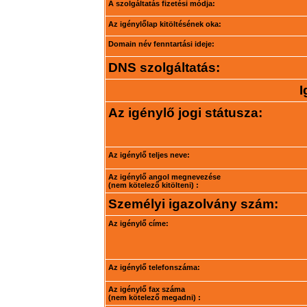
A szolgáltatás fizetési módja:
Az igénylőlap kitöltésének oka:
Domain név fenntartási ideje:
DNS szolgáltatás:
I
Az igénylő jogi státusza:
Az igénylő teljes neve:
Az igénylő angol megnevezése
(nem kötelező kitölteni) :
Személyi igazolvány szám:
Az igénylő címe:
Az igénylő telefonszáma:
Az igénylő fax száma
(nem kötelező megadni) :