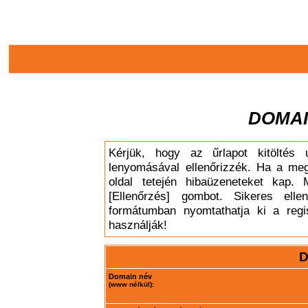
DOMAI
Kérjük, hogy az űrlapot kitöltés 
lenyomásával ellenőrizzék. Ha a meg
oldal tetején hibaüzeneteket kap. 
[Ellenőrzés] gombot. Sikeres elle
formátumban nyomtathatja ki a regis
használják!
D
Domain név
(www nélkül):