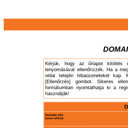
DOMAI
Kérjük, hogy az űrlapot kitöltés 
lenyomásával ellenőrizzék. Ha a meg
oldal tetején hibaüzeneteket kap. 
[Ellenőrzés] gombot. Sikeres elle
formátumban nyomtathatja ki a regis
használják!
D
Domain név
(www nélkül):