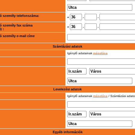
rtó személy telefonszáma:
+
-
-
rtó személy fax száma
+
-
-
) :
rtó személy e-mail címe
Számlázási adatok
Igénylő adatainak
másolása
Levelezési adatok
Igénylő adatainak
másolása
/ Számlázási adat
Egyéb információk