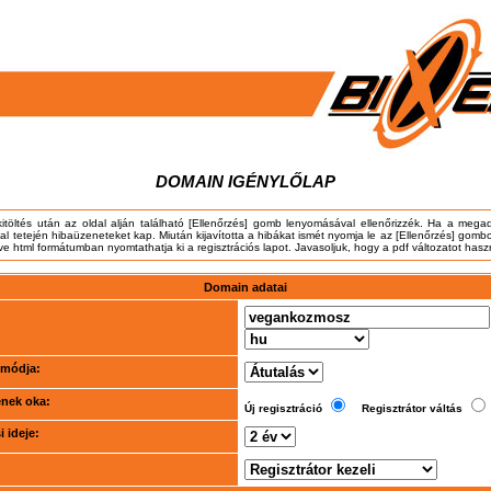
DOMAIN IGÉNYLŐLAP
kitöltés után az oldal alján található [Ellenőrzés] gomb lenyomásával ellenőrizzék. Ha a meg
dal tetején hibaüzeneteket kap. Miután kijavította a hibákat ismét nyomja le az [Ellenőrzés] gombo
tve html formátumban nyomtathatja ki a regisztrációs lapot. Javasoljuk, hogy a pdf változatot hasz
Domain adatai
i módja:
ének oka:
Új regisztráció
Regisztrátor váltás
 ideje: