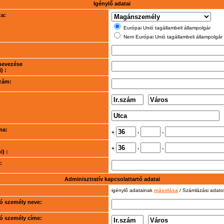
Igénylő adatai
za:
Európai Unió tagállambeli állampolgár
Nem Európai Unió tagállambeli állampolgár
nevezése
) :
szám:
ma:
+
-
-
+
-
-
) :
:
Adminisztratív kapcsolattartó adatai
igénylő adatainak
másolása
/ Számlázási adat
rtó személy neve:
rtó személy címe: