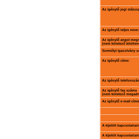
Az igénylő jogi státus
Az igénylő teljes neve:
Az igénylő angol meg
(nem kötelező kitölteni
Személyi igazolvány 
Az igénylő címe:
Az igénylő telefonszá
Az igénylő fax száma
(nem kötelező megadni
Az igénylő e-mail címe
A kijelölt kapcsolatta
A kijelölt kapcsolatta