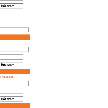
ok
másolása