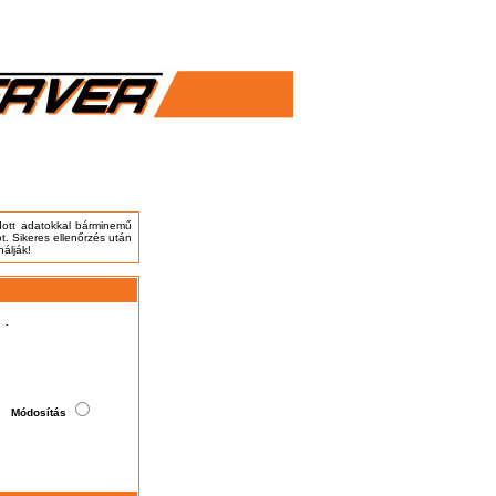
adott adatokkal bárminemű
t. Sikeres ellenőrzés után
nálják!
.
Módosítás