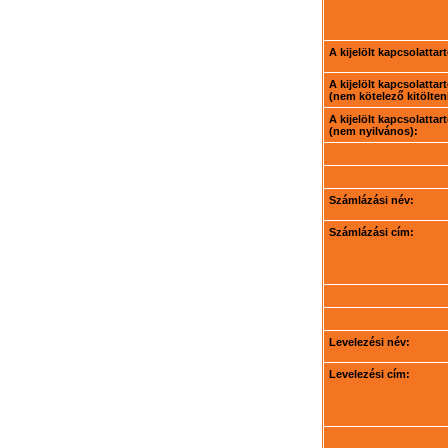
A kijelölt kapcsolatta
A kijelölt kapcsolatta
(nem kötelező kitölteni
A kijelölt kapcsolatta
(nem nyilvános):
Számlázási név:
Számlázási cím:
Levelezési név:
Levelezési cím: