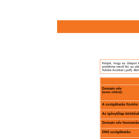
Kérjük, hogy az űrlapot 
probléma merül fel, az ol
Adobe Acrobat (.pdf), ille
Domain név
(www nélkül):
A szolgáltatás fizetés
Az igénylőlap kitöltés
Domain név fenntartási
DNS szolgáltatás: