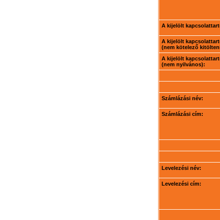
A kijelölt kapcsolatta
A kijelölt kapcsolatta
(nem kötelező kitölteni
A kijelölt kapcsolatta
(nem nyilvános):
Számlázási név:
Számlázási cím:
Levelezési név:
Levelezési cím: