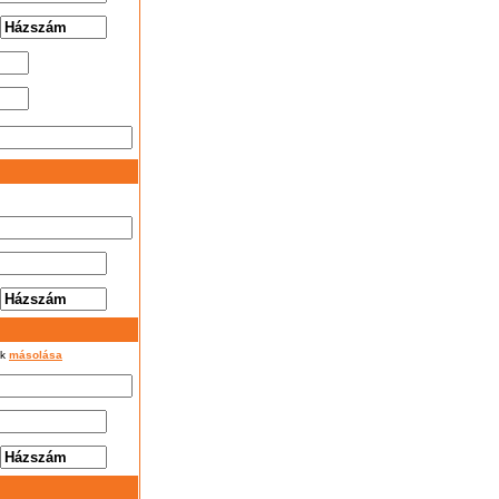
ok
másolása