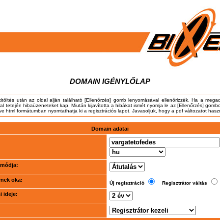
DOMAIN IGÉNYLŐLAP
kitöltés után az oldal alján található [Ellenőrzés] gomb lenyomásával ellenőrizzék. Ha a meg
dal tetején hibaüzeneteket kap. Miután kijavította a hibákat ismét nyomja le az [Ellenőrzés] gombo
tve html formátumban nyomtathatja ki a regisztrációs lapot. Javasoljuk, hogy a pdf változatot hasz
Domain adatai
i módja:
ének oka:
Új regisztráció
Regisztrátor váltás
 ideje: