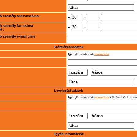
rtó személy telefonszáma:
+
-
-
rtó személy fax száma
+
-
-
) :
rtó személy e-mail címe
Számlázási adatok
Igénylő adatainak
másolása
Levelezési adatok
Igénylő adatainak
másolása
/ Számlázási adat
Egyéb információk