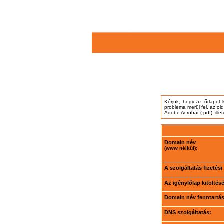
Kérjük, hogy az űrlapot 
probléma merül fel, az ol
Adobe Acrobat (.pdf), ille
Domain név
(www nélkül):
A szolgáltatás fizetés
Az igénylőlap kitöltés
Domain név fenntartási
DNS szolgáltatás: