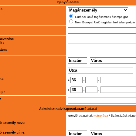
Igénylő adatai
za:
Európai Unió tagállambeli állampolgár
Nem Európai Unió tagállambeli állampolgár
nevezése
) :
szám:
ma:
+
-
-
+
-
-
) :
:
Adminisztratív kapcsolattartó adatai
igénylő adatainak
másolása
/ Számlázási adat
rtó személy neve:
rtó személy címe: