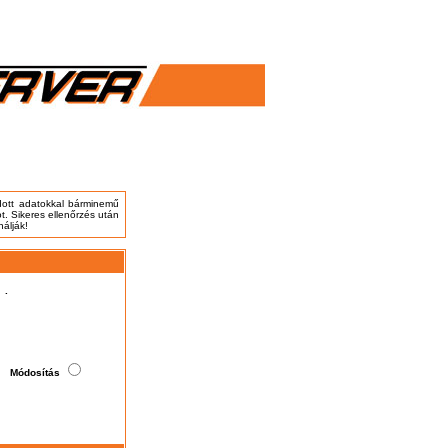
adott adatokkal bárminemű
t. Sikeres ellenőrzés után
nálják!
.
Módosítás