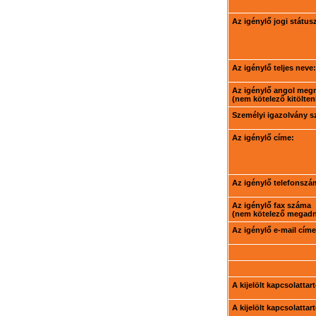
Az igénylő jogi státus
Az igénylő teljes neve:
Az igénylő angol meg
(nem kötelező kitölteni
Személyi igazolvány 
Az igénylő címe:
Az igénylő telefonszá
Az igénylő fax száma
(nem kötelező megadni
Az igénylő e-mail címe
A kijelölt kapcsolatta
A kijelölt kapcsolatta