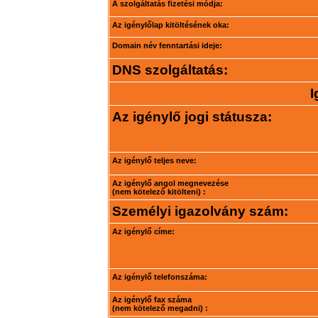
A szolgáltatás fizetési módja:
Az igénylőlap kitöltésének oka:
Domain név fenntartási ideje:
DNS szolgáltatás:
I
Az igénylő jogi státusza:
Az igénylő teljes neve:
Az igénylő angol megnevezése
(nem kötelező kitölteni) :
Személyi igazolvány szám:
Az igénylő címe:
Az igénylő telefonszáma:
Az igénylő fax száma
(nem kötelező megadni) :