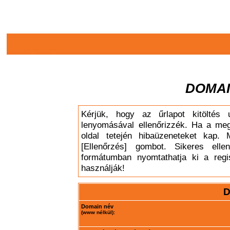
DOMAI
Kérjük, hogy az űrlapot kitöltés 
lenyomásával ellenőrizzék. Ha a meg
oldal tetején hibaüzeneteket kap. 
[Ellenőrzés] gombot. Sikeres elle
formátumban nyomtathatja ki a regis
használják!
D
Domain név
(www nélkül):