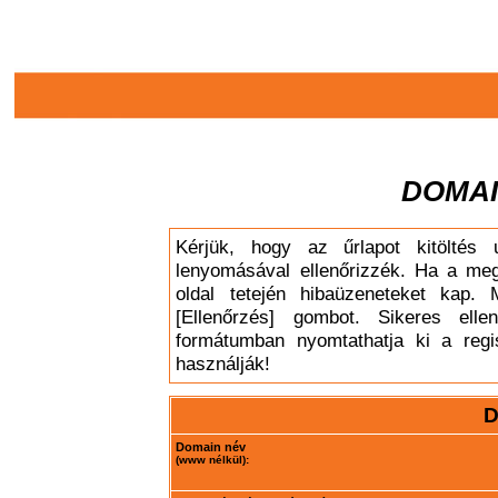
DOMAI
Kérjük, hogy az űrlapot kitöltés 
lenyomásával ellenőrizzék. Ha a meg
oldal tetején hibaüzeneteket kap. 
[Ellenőrzés] gombot. Sikeres elle
formátumban nyomtathatja ki a regis
használják!
D
Domain név
(www nélkül):