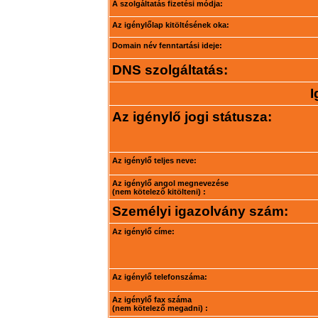
A szolgáltatás fizetési módja:
Az igénylőlap kitöltésének oka:
Domain név fenntartási ideje:
DNS szolgáltatás:
I
Az igénylő jogi státusza:
Az igénylő teljes neve:
Az igénylő angol megnevezése
(nem kötelező kitölteni) :
Személyi igazolvány szám:
Az igénylő címe:
Az igénylő telefonszáma:
Az igénylő fax száma
(nem kötelező megadni) :