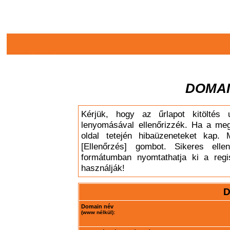
DOMAI
Kérjük, hogy az űrlapot kitöltés 
lenyomásával ellenőrizzék. Ha a meg
oldal tetején hibaüzeneteket kap. 
[Ellenőrzés] gombot. Sikeres elle
formátumban nyomtathatja ki a regis
használják!
D
Domain név
(www nélkül):