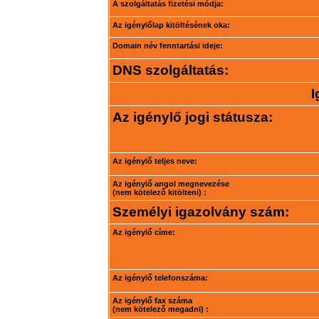
A szolgáltatás fizetési módja:
Az igénylőlap kitöltésének oka:
Domain név fenntartási ideje:
DNS szolgáltatás:
I
Az igénylő jogi státusza:
Az igénylő teljes neve:
Az igénylő angol megnevezése
(nem kötelező kitölteni) :
Személyi igazolvány szám:
Az igénylő címe:
Az igénylő telefonszáma:
Az igénylő fax száma
(nem kötelező megadni) :