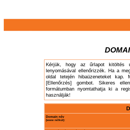
DOMAI
Kérjük, hogy az űrlapot kitöltés 
lenyomásával ellenőrizzék. Ha a meg
oldal tetején hibaüzeneteket kap. 
[Ellenőrzés] gombot. Sikeres elle
formátumban nyomtathatja ki a regis
használják!
D
Domain név
(www nélkül):