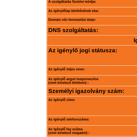
A szolgáltatás fizetési módja:
Az igénylőlap kitöltésének oka:
Domain név fenntartási ideje:
DNS szolgáltatás:
I
Az igénylő jogi státusza:
Az igénylő teljes neve:
Az igénylő angol megnevezése
(nem kötelező kitölteni) :
Személyi igazolvány szám:
Az igénylő címe:
Az igénylő telefonszáma:
Az igénylő fax száma
(nem kötelező megadni) :