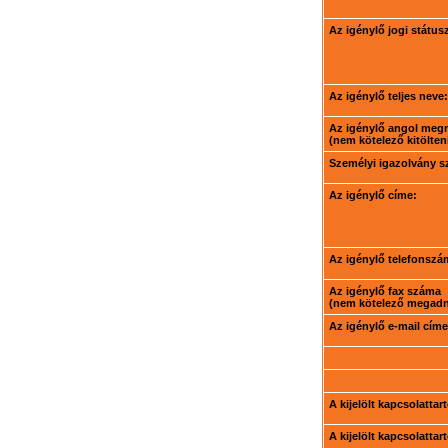
Az igénylő jogi státus
Az igénylő teljes neve:
Az igénylő angol meg
(nem kötelező kitölteni
Személyi igazolvány 
Az igénylő címe:
Az igénylő telefonszá
Az igénylő fax száma
(nem kötelező megadni
Az igénylő e-mail címe
A kijelölt kapcsolatta
A kijelölt kapcsolatta