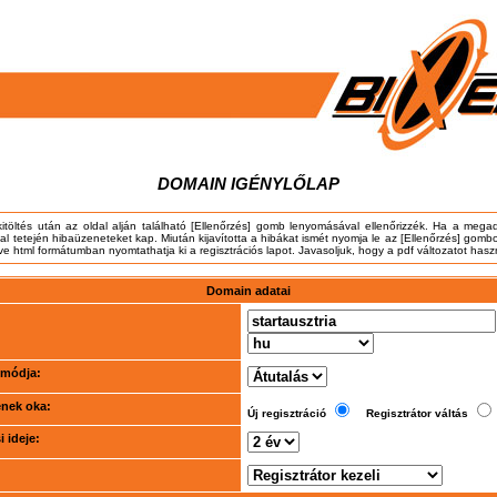
DOMAIN IGÉNYLŐLAP
kitöltés után az oldal alján található [Ellenőrzés] gomb lenyomásával ellenőrizzék. Ha a meg
dal tetején hibaüzeneteket kap. Miután kijavította a hibákat ismét nyomja le az [Ellenőrzés] gombo
tve html formátumban nyomtathatja ki a regisztrációs lapot. Javasoljuk, hogy a pdf változatot hasz
Domain adatai
i módja:
ének oka:
Új regisztráció
Regisztrátor váltás
 ideje: