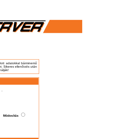
adott adatokkal bárminemű
t. Sikeres ellenőrzés után
nálják!
.
Módosítás