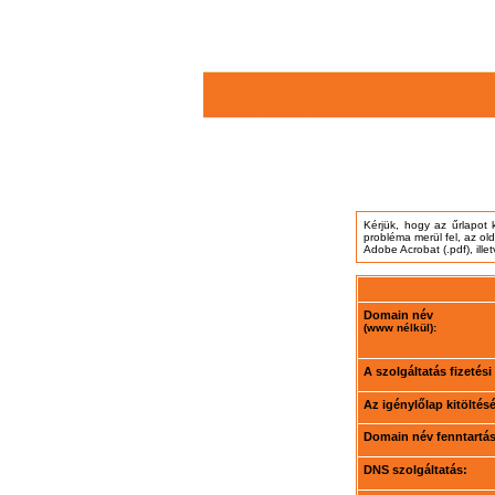
Kérjük, hogy az űrlapot 
probléma merül fel, az ol
Adobe Acrobat (.pdf), ille
Domain név
(www nélkül):
A szolgáltatás fizetés
Az igénylőlap kitöltés
Domain név fenntartási
DNS szolgáltatás: