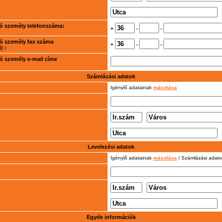
rtó személy telefonszáma:
+
-
-
rtó személy fax száma
+
-
-
) :
rtó személy e-mail címe
Számlázási adatok
Igénylő adatainak
másolása
Levelezési adatok
Igénylő adatainak
másolása
/ Számlázási adat
Egyéb információk