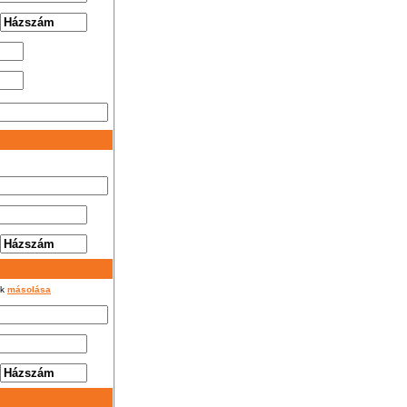
ok
másolása