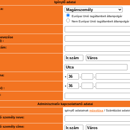
Igénylő adatai
za:
Európai Unió tagállambeli állampolgár
Nem Európai Unió tagállambeli állampolgár
nevezése
) :
szám:
ma:
+
-
-
+
-
-
) :
:
Adminisztratív kapcsolattartó adatai
igénylő adatainak
másolása
/ Számlázási adat
rtó személy neve:
rtó személy címe: