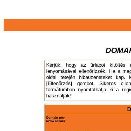
DOMAI
Kérjük, hogy az űrlapot kitöltés 
lenyomásával ellenőrizzék. Ha a meg
oldal tetején hibaüzeneteket kap. 
[Ellenőrzés] gombot. Sikeres elle
formátumban nyomtathatja ki a regis
használják!
D
Domain név
(www nélkül):