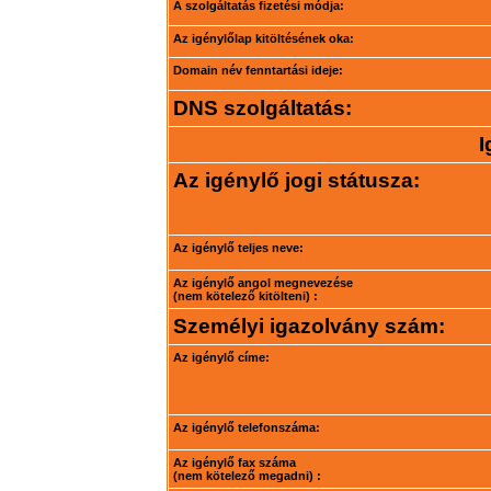
A szolgáltatás fizetési módja:
Az igénylőlap kitöltésének oka:
Domain név fenntartási ideje:
DNS szolgáltatás:
I
Az igénylő jogi státusza:
Az igénylő teljes neve:
Az igénylő angol megnevezése
(nem kötelező kitölteni) :
Személyi igazolvány szám:
Az igénylő címe:
Az igénylő telefonszáma:
Az igénylő fax száma
(nem kötelező megadni) :