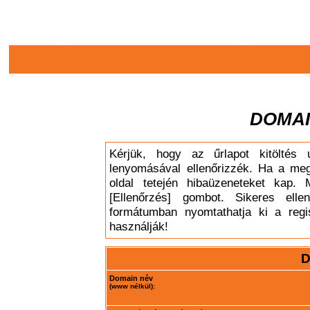
DOMAI
Kérjük, hogy az űrlapot kitöltés 
lenyomásával ellenőrizzék. Ha a meg
oldal tetején hibaüzeneteket kap. 
[Ellenőrzés] gombot. Sikeres elle
formátumban nyomtathatja ki a regis
használják!
D
Domain név
(www nélkül):