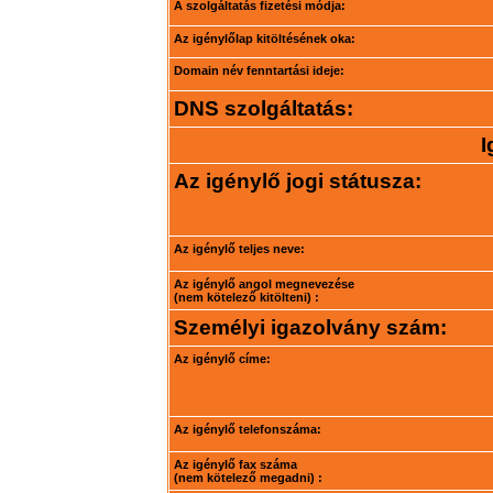
A szolgáltatás fizetési módja:
Az igénylőlap kitöltésének oka:
Domain név fenntartási ideje:
DNS szolgáltatás:
I
Az igénylő jogi státusza:
Az igénylő teljes neve:
Az igénylő angol megnevezése
(nem kötelező kitölteni) :
Személyi igazolvány szám:
Az igénylő címe:
Az igénylő telefonszáma:
Az igénylő fax száma
(nem kötelező megadni) :