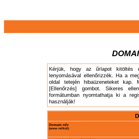
DOMAI
Kérjük, hogy az űrlapot kitöltés 
lenyomásával ellenőrizzék. Ha a meg
oldal tetején hibaüzeneteket kap. 
[Ellenőrzés] gombot. Sikeres elle
formátumban nyomtathatja ki a regis
használják!
D
Domain név
(www nélkül):