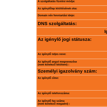
A szolgáltatás fizetési módja:
Az igénylőlap kitöltésének oka:
Domain név fenntartási ideje:
DNS szolgáltatás:
I
Az igénylő jogi státusza:
Az igénylő teljes neve:
Az igénylő angol megnevezése
(nem kötelező kitölteni) :
Személyi igazolvány szám:
Az igénylő címe:
Az igénylő telefonszáma:
Az igénylő fax száma
(nem kötelező megadni) :