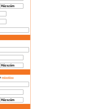
ok
másolása