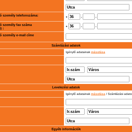
rtó személy telefonszáma:
+
-
-
rtó személy fax száma
+
-
-
) :
rtó személy e-mail címe
Számlázási adatok
Igénylő adatainak
másolása
Levelezési adatok
Igénylő adatainak
másolása
/ Számlázási adat
Egyéb információk