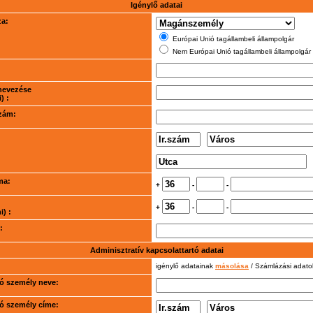
Igénylő adatai
za:
Európai Unió tagállambeli állampolgár
Nem Európai Unió tagállambeli állampolgár
nevezése
) :
szám:
ma:
+
-
-
+
-
-
) :
:
Adminisztratív kapcsolattartó adatai
igénylő adatainak
másolása
/ Számlázási adat
rtó személy neve:
rtó személy címe: