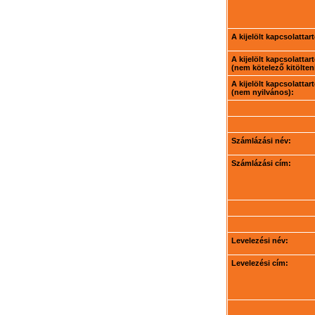
A kijelölt kapcsolatta
A kijelölt kapcsolatta
(nem kötelező kitölteni
A kijelölt kapcsolatta
(nem nyilvános):
Számlázási név:
Számlázási cím:
Levelezési név:
Levelezési cím: