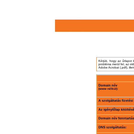
Kérjük, hogy az űrlapot 
probléma merül fel, az ol
Adobe Acrobat (.pdf), ille
Domain név
(www nélkül):
A szolgáltatás fizetés
Az igénylőlap kitöltés
Domain név fenntartási
DNS szolgáltatás: