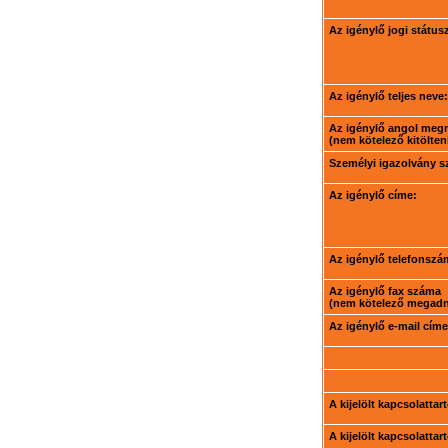
Az igénylő jogi státus
Az igénylő teljes neve:
Az igénylő angol meg
(nem kötelező kitölteni
Személyi igazolvány 
Az igénylő címe:
Az igénylő telefonszá
Az igénylő fax száma
(nem kötelező megadni
Az igénylő e-mail címe
A kijelölt kapcsolatta
A kijelölt kapcsolatta