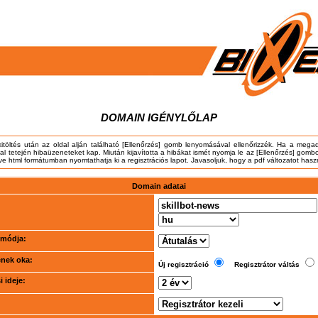
DOMAIN IGÉNYLŐLAP
kitöltés után az oldal alján található [Ellenőrzés] gomb lenyomásával ellenőrizzék. Ha a meg
dal tetején hibaüzeneteket kap. Miután kijavította a hibákat ismét nyomja le az [Ellenőrzés] gombo
tve html formátumban nyomtathatja ki a regisztrációs lapot. Javasoljuk, hogy a pdf változatot hasz
Domain adatai
i módja:
ének oka:
Új regisztráció
Regisztrátor váltás
 ideje: