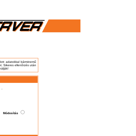
adott adatokkal bárminemű
t. Sikeres ellenőrzés után
nálják!
.
Módosítás