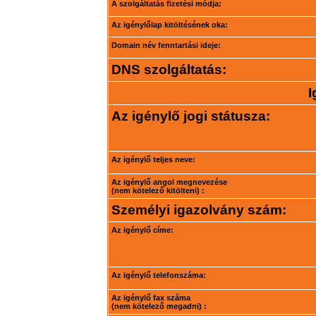
A szolgáltatás fizetési módja:
Az igénylőlap kitöltésének oka:
Domain név fenntartási ideje:
DNS szolgáltatás:
I
Az igénylő jogi státusza:
Az igénylő teljes neve:
Az igénylő angol megnevezése
(nem kötelező kitölteni) :
Személyi igazolvány szám:
Az igénylő címe:
Az igénylő telefonszáma:
Az igénylő fax száma
(nem kötelező megadni) :