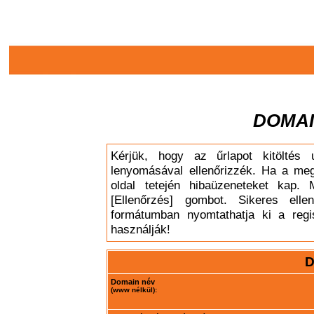
DOMAI
Kérjük, hogy az űrlapot kitöltés 
lenyomásával ellenőrizzék. Ha a meg
oldal tetején hibaüzeneteket kap. 
[Ellenőrzés] gombot. Sikeres elle
formátumban nyomtathatja ki a regis
használják!
D
Domain név
(www nélkül):