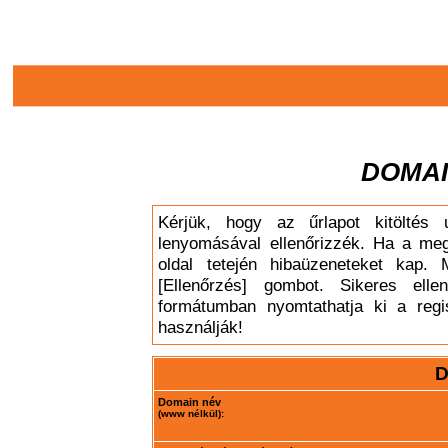
DOMAI
Kérjük, hogy az űrlapot kitöltés 
lenyomásával ellenőrizzék. Ha a meg
oldal tetején hibaüzeneteket kap. 
[Ellenőrzés] gombot. Sikeres elle
formátumban nyomtathatja ki a regis
használják!
D
Domain név
(www nélkül):