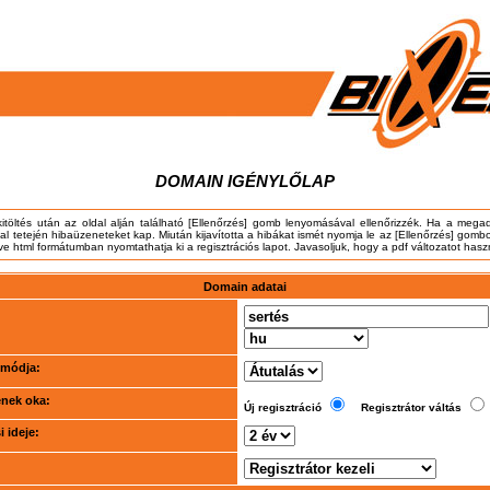
DOMAIN IGÉNYLŐLAP
kitöltés után az oldal alján található [Ellenőrzés] gomb lenyomásával ellenőrizzék. Ha a meg
dal tetején hibaüzeneteket kap. Miután kijavította a hibákat ismét nyomja le az [Ellenőrzés] gombo
tve html formátumban nyomtathatja ki a regisztrációs lapot. Javasoljuk, hogy a pdf változatot hasz
Domain adatai
i módja:
ének oka:
Új regisztráció
Regisztrátor váltás
 ideje: