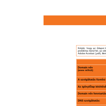
Kérjük, hogy az űrlapot 
probléma merül fel, az ol
Adobe Acrobat (.pdf), ille
Domain név
(www nélkül):
A szolgáltatás fizetés
Az igénylőlap kitöltés
Domain név fenntartási
DNS szolgáltatás: