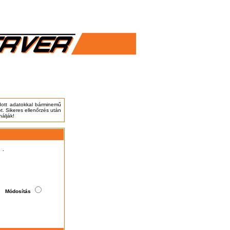
adott adatokkal bárminemű
t. Sikeres ellenőrzés után
nálják!
.
Módosítás