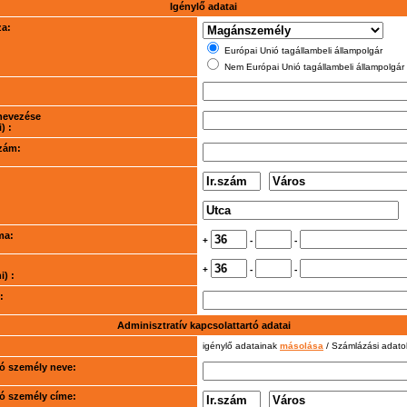
Igénylő adatai
za:
Európai Unió tagállambeli állampolgár
Nem Európai Unió tagállambeli állampolgár
nevezése
) :
szám:
ma:
+
-
-
+
-
-
) :
:
Adminisztratív kapcsolattartó adatai
igénylő adatainak
másolása
/ Számlázási adat
rtó személy neve:
rtó személy címe: