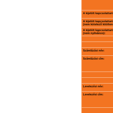
A kijelölt kapcsolatta
A kijelölt kapcsolatta
(nem kötelező kitölteni
A kijelölt kapcsolatta
(nem nyilvános):
Számlázási név:
Számlázási cím:
Levelezési név:
Levelezési cím: