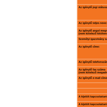
Az igénylő jogi státus
Az igénylő teljes neve:
Az igénylő angol meg
(nem kötelező kitölteni
Személyi igazolvány 
Az igénylő címe:
Az igénylő telefonszá
Az igénylő fax száma
(nem kötelező megadni
Az igénylő e-mail címe
A kijelölt kapcsolatta
A kijelölt kapcsolatta