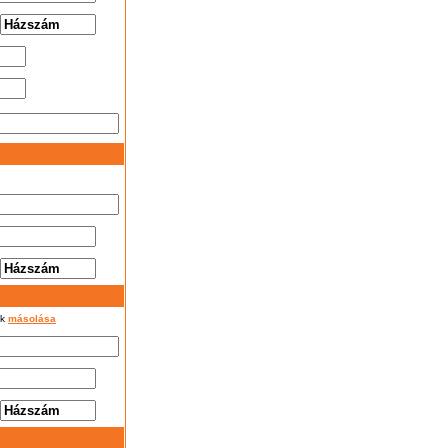
ok
másolása