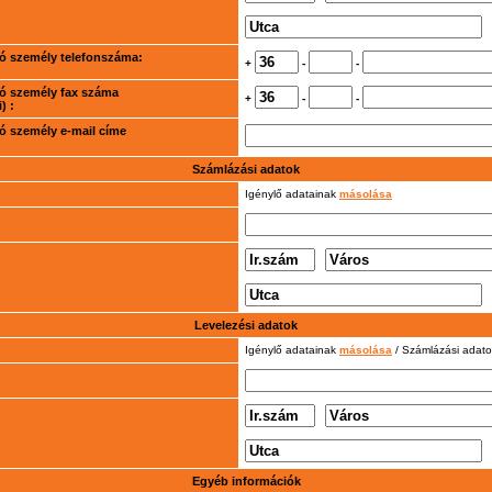
rtó személy telefonszáma:
+
-
-
rtó személy fax száma
+
-
-
) :
rtó személy e-mail címe
Számlázási adatok
Igénylő adatainak
másolása
Levelezési adatok
Igénylő adatainak
másolása
/ Számlázási adat
Egyéb információk