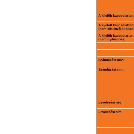
A kijelölt kapcsolatta
A kijelölt kapcsolatta
(nem kötelező kitölteni
A kijelölt kapcsolatta
(nem nyilvános):
Számlázási név:
Számlázási cím:
Levelezési név:
Levelezési cím: