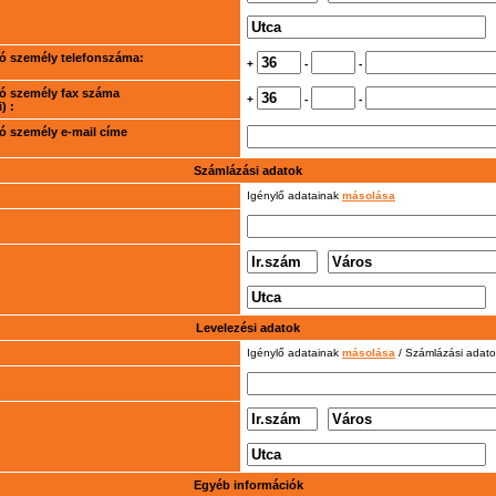
rtó személy telefonszáma:
+
-
-
rtó személy fax száma
+
-
-
) :
rtó személy e-mail címe
Számlázási adatok
Igénylő adatainak
másolása
Levelezési adatok
Igénylő adatainak
másolása
/ Számlázási adat
Egyéb információk