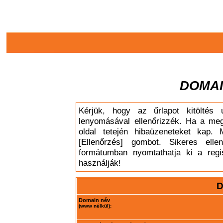
DOMAI
Kérjük, hogy az űrlapot kitöltés 
lenyomásával ellenőrizzék. Ha a meg
oldal tetején hibaüzeneteket kap. 
[Ellenőrzés] gombot. Sikeres elle
formátumban nyomtathatja ki a regis
használják!
D
Domain név
(www nélkül):