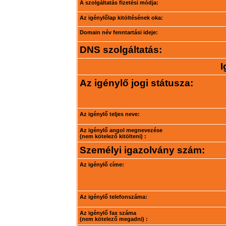
A szolgáltatás fizetési módja:
Az igénylőlap kitöltésének oka:
Domain név fenntartási ideje:
DNS szolgáltatás:
I
Az igénylő jogi státusza:
Az igénylő teljes neve:
Az igénylő angol megnevezése
(nem kötelező kitölteni) :
Személyi igazolvány szám:
Az igénylő címe:
Az igénylő telefonszáma:
Az igénylő fax száma
(nem kötelező megadni) :