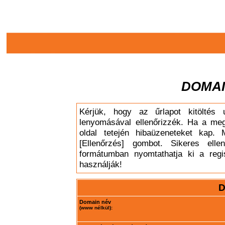
DOMAI
Kérjük, hogy az űrlapot kitöltés 
lenyomásával ellenőrizzék. Ha a meg
oldal tetején hibaüzeneteket kap. 
[Ellenőrzés] gombot. Sikeres elle
formátumban nyomtathatja ki a regis
használják!
D
Domain név
(www nélkül):