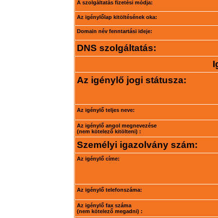
A szolgáltatás fizetési módja:
Az igénylőlap kitöltésének oka:
Domain név fenntartási ideje:
DNS szolgáltatás:
I
Az igénylő jogi státusza:
Az igénylő teljes neve:
Az igénylő angol megnevezése
(nem kötelező kitölteni) :
Személyi igazolvány szám:
Az igénylő címe:
Az igénylő telefonszáma:
Az igénylő fax száma
(nem kötelező megadni) :