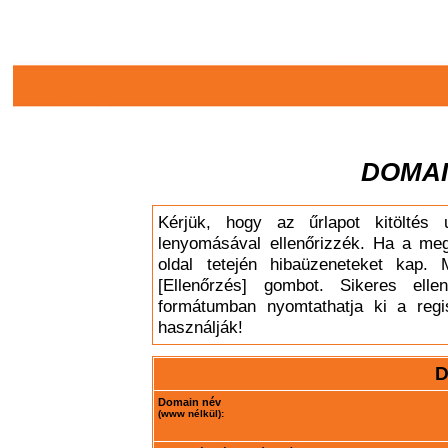
DOMAI
Kérjük, hogy az űrlapot kitöltés 
lenyomásával ellenőrizzék. Ha a meg
oldal tetején hibaüzeneteket kap. 
[Ellenőrzés] gombot. Sikeres elle
formátumban nyomtathatja ki a regis
használják!
D
Domain név
(www nélkül):