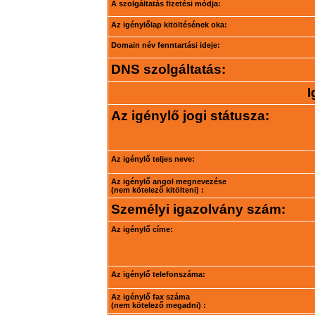
A szolgáltatás fizetési módja:
Az igénylőlap kitöltésének oka:
Domain név fenntartási ideje:
DNS szolgáltatás:
I
Az igénylő jogi státusza:
Az igénylő teljes neve:
Az igénylő angol megnevezése
(nem kötelező kitölteni) :
Személyi igazolvány szám:
Az igénylő címe:
Az igénylő telefonszáma:
Az igénylő fax száma
(nem kötelező megadni) :