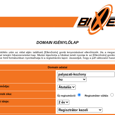
DOMAIN IGÉNYLŐLAP
kitöltés után az oldal alján található [Ellenőrzés] gomb lenyomásával ellenőrizzék. Ha a meg
dal tetején hibaüzeneteket kap. Miután kijavította a hibákat ismét nyomja le az [Ellenőrzés] gombo
tve html formátumban nyomtathatja ki a regisztrációs lapot. Javasoljuk, hogy a pdf változatot hasz
Domain adatai
i módja:
ének oka:
Új regisztráció
Regisztrátor váltás
 ideje: