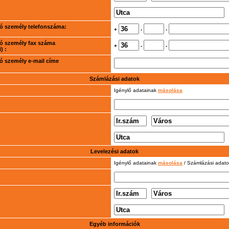
rtó személy telefonszáma:
+
-
-
rtó személy fax száma
+
-
-
) :
rtó személy e-mail címe
Számlázási adatok
Igénylő adatainak
másolása
Levelezési adatok
Igénylő adatainak
másolása
/ Számlázási adat
Egyéb információk