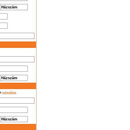
ok
másolása