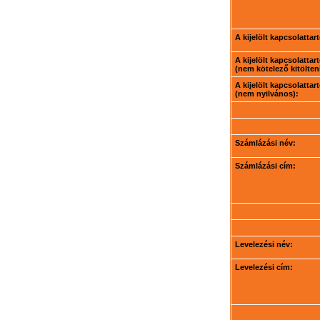
A kijelölt kapcsolatta
A kijelölt kapcsolatta
(nem kötelező kitölteni
A kijelölt kapcsolatta
(nem nyilvános):
Számlázási név:
Számlázási cím:
Levelezési név:
Levelezési cím: