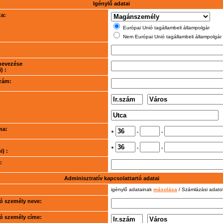
Igénylő adatai
za:
Európai Unió tagállambeli állampolgár
Nem Európai Unió tagállambeli állampolgár
nevezése
) :
szám:
ma:
+
-
-
+
-
-
) :
:
Adminisztratív kapcsolattartó adatai
igénylő adatainak
másolása
/ Számlázási adat
rtó személy neve:
rtó személy címe: