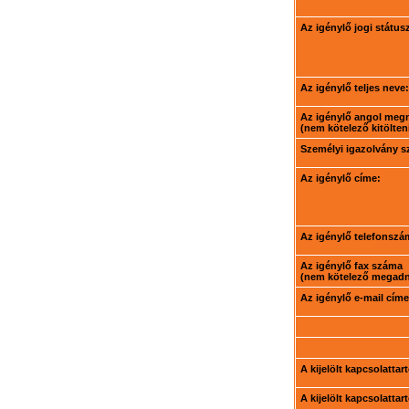
Az igénylő jogi státus
Az igénylő teljes neve:
Az igénylő angol meg
(nem kötelező kitölteni
Személyi igazolvány 
Az igénylő címe:
Az igénylő telefonszá
Az igénylő fax száma
(nem kötelező megadni
Az igénylő e-mail címe
A kijelölt kapcsolatta
A kijelölt kapcsolatta