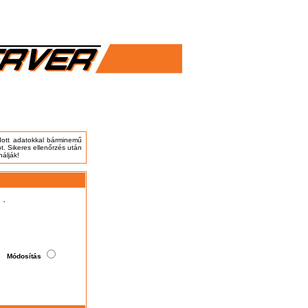
adott adatokkal bárminemű
t. Sikeres ellenőrzés után
nálják!
.
Módosítás