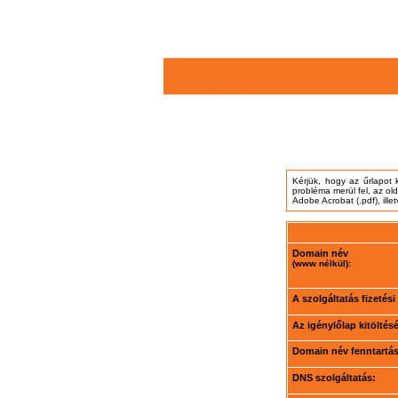
Kérjük, hogy az űrlapot 
probléma merül fel, az ol
Adobe Acrobat (.pdf), ille
Domain név
(www nélkül):
A szolgáltatás fizetés
Az igénylőlap kitöltés
Domain név fenntartási
DNS szolgáltatás: