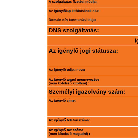
A szolgáltatás fizetési módja:
Az igénylőlap kitöltésének oka:
Domain név fenntartási ideje:
DNS szolgáltatás:
I
Az igénylő jogi státusza:
Az igénylő teljes neve:
Az igénylő angol megnevezése
(nem kötelező kitölteni) :
Személyi igazolvány szám:
Az igénylő címe:
Az igénylő telefonszáma:
Az igénylő fax száma
(nem kötelező megadni) :