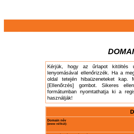
DOMAI
Kérjük, hogy az űrlapot kitöltés 
lenyomásával ellenőrizzék. Ha a meg
oldal tetején hibaüzeneteket kap. 
[Ellenőrzés] gombot. Sikeres elle
formátumban nyomtathatja ki a regis
használják!
D
Domain név
(www nélkül):