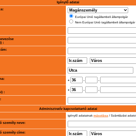
Igénylő adatai
za:
Európai Unió tagállambeli állampolgár
Nem Európai Unió tagállambeli állampolgár
nevezése
) :
szám:
ma:
+
-
-
+
-
-
) :
:
Adminisztratív kapcsolattartó adatai
igénylő adatainak
másolása
/ Számlázási adat
rtó személy neve:
rtó személy címe: