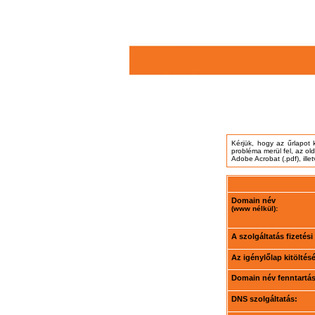
Kérjük, hogy az űrlapot 
probléma merül fel, az ol
Adobe Acrobat (.pdf), ille
Domain név
(www nélkül):
A szolgáltatás fizetés
Az igénylőlap kitöltés
Domain név fenntartási
DNS szolgáltatás: