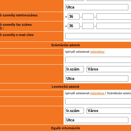
rtó személy telefonszáma:
+
-
-
rtó személy fax száma
+
-
-
) :
rtó személy e-mail címe
Számlázási adatok
Igénylő adatainak
másolása
Levelezési adatok
Igénylő adatainak
másolása
/ Számlázási adat
Egyéb információk