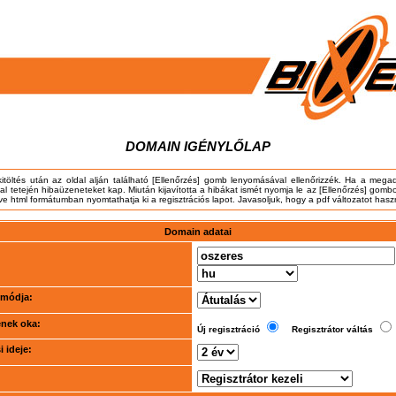
DOMAIN IGÉNYLŐLAP
kitöltés után az oldal alján található [Ellenőrzés] gomb lenyomásával ellenőrizzék. Ha a meg
dal tetején hibaüzeneteket kap. Miután kijavította a hibákat ismét nyomja le az [Ellenőrzés] gombo
tve html formátumban nyomtathatja ki a regisztrációs lapot. Javasoljuk, hogy a pdf változatot hasz
Domain adatai
i módja:
ének oka:
Új regisztráció
Regisztrátor váltás
 ideje: