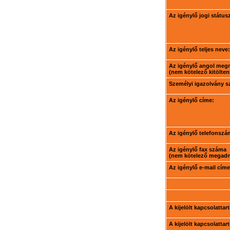
Az igénylő jogi státus
Az igénylő teljes neve:
Az igénylő angol meg
(nem kötelező kitölteni
Személyi igazolvány 
Az igénylő címe:
Az igénylő telefonszá
Az igénylő fax száma
(nem kötelező megadni
Az igénylő e-mail címe
A kijelölt kapcsolatta
A kijelölt kapcsolatta