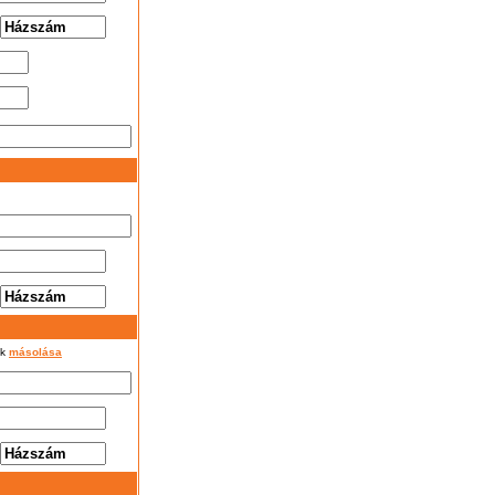
ok
másolása