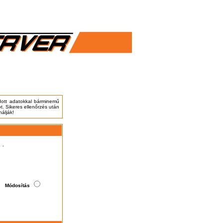
adott adatokkal bárminemű
t. Sikeres ellenőrzés után
nálják!
.
Módosítás