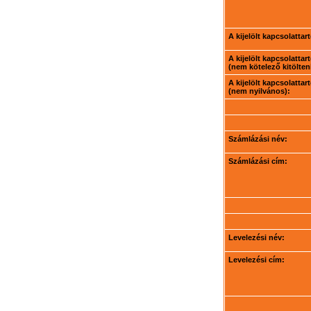
A kijelölt kapcsolatta
A kijelölt kapcsolatta
(nem kötelező kitölteni
A kijelölt kapcsolatta
(nem nyilvános):
Számlázási név:
Számlázási cím:
Levelezési név:
Levelezési cím: