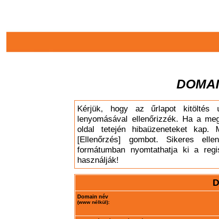
DOMAI
Kérjük, hogy az űrlapot kitöltés 
lenyomásával ellenőrizzék. Ha a meg
oldal tetején hibaüzeneteket kap. 
[Ellenőrzés] gombot. Sikeres elle
formátumban nyomtathatja ki a regis
használják!
D
Domain név
(www nélkül):