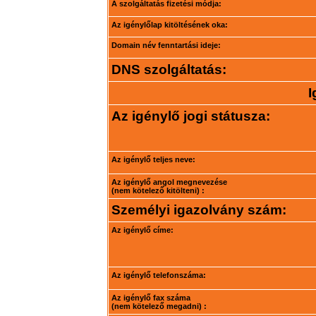
A szolgáltatás fizetési módja:
Az igénylőlap kitöltésének oka:
Domain név fenntartási ideje:
DNS szolgáltatás:
I
Az igénylő jogi státusza:
Az igénylő teljes neve:
Az igénylő angol megnevezése
(nem kötelező kitölteni) :
Személyi igazolvány szám:
Az igénylő címe:
Az igénylő telefonszáma:
Az igénylő fax száma
(nem kötelező megadni) :