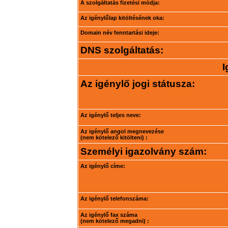
A szolgáltatás fizetési módja:
Az igénylőlap kitöltésének oka:
Domain név fenntartási ideje:
DNS szolgáltatás:
I
Az igénylő jogi státusza:
Az igénylő teljes neve:
Az igénylő angol megnevezése
(nem kötelező kitölteni) :
Személyi igazolvány szám:
Az igénylő címe:
Az igénylő telefonszáma:
Az igénylő fax száma
(nem kötelező megadni) :