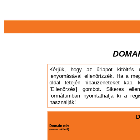
DOMAI
Kérjük, hogy az űrlapot kitöltés 
lenyomásával ellenőrizzék. Ha a meg
oldal tetején hibaüzeneteket kap. 
[Ellenőrzés] gombot. Sikeres elle
formátumban nyomtathatja ki a regis
használják!
D
Domain név
(www nélkül):