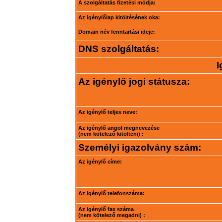
A szolgáltatás fizetési módja:
Az igénylőlap kitöltésének oka:
Domain név fenntartási ideje:
DNS szolgáltatás:
I
Az igénylő jogi státusza:
Az igénylő teljes neve:
Az igénylő angol megnevezése
(nem kötelező kitölteni) :
Személyi igazolvány szám:
Az igénylő címe:
Az igénylő telefonszáma:
Az igénylő fax száma
(nem kötelező megadni) :