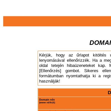
DOMAI
Kérjük, hogy az űrlapot kitöltés 
lenyomásával ellenőrizzék. Ha a meg
oldal tetején hibaüzeneteket kap. 
[Ellenőrzés] gombot. Sikeres elle
formátumban nyomtathatja ki a regis
használják!
D
Domain név
(www nélkül):