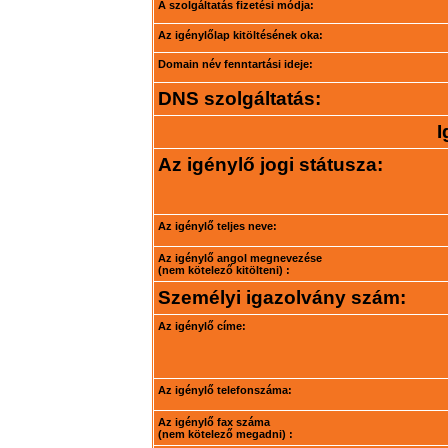
A szolgáltatás fizetési módja:
Az igénylőlap kitöltésének oka:
Domain név fenntartási ideje:
DNS szolgáltatás:
I
Az igénylő jogi státusza:
Az igénylő teljes neve:
Az igénylő angol megnevezése
(nem kötelező kitölteni) :
Személyi igazolvány szám:
Az igénylő címe:
Az igénylő telefonszáma:
Az igénylő fax száma
(nem kötelező megadni) :