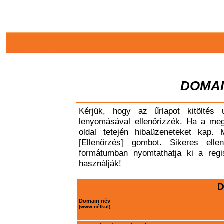
DOMAI
Kérjük, hogy az űrlapot kitöltés 
lenyomásával ellenőrizzék. Ha a meg
oldal tetején hibaüzeneteket kap. 
[Ellenőrzés] gombot. Sikeres elle
formátumban nyomtathatja ki a regis
használják!
D
Domain név
(www nélkül):