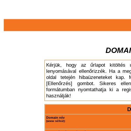
DOMAI
Kérjük, hogy az űrlapot kitöltés 
lenyomásával ellenőrizzék. Ha a meg
oldal tetején hibaüzeneteket kap. 
[Ellenőrzés] gombot. Sikeres elle
formátumban nyomtathatja ki a regis
használják!
D
Domain név
(www nélkül):