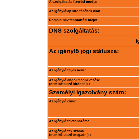
A szolgáltatás fizetési módja:
Az igénylőlap kitöltésének oka:
Domain név fenntartási ideje:
DNS szolgáltatás:
I
Az igénylő jogi státusza:
Az igénylő teljes neve:
Az igénylő angol megnevezése
(nem kötelező kitölteni) :
Személyi igazolvány szám:
Az igénylő címe:
Az igénylő telefonszáma:
Az igénylő fax száma
(nem kötelező megadni) :