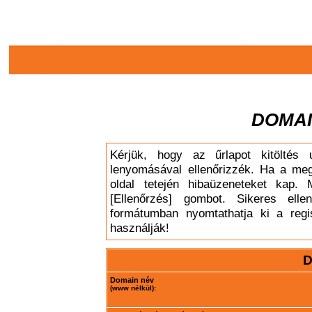
DOMAI
Kérjük, hogy az űrlapot kitöltés 
lenyomásával ellenőrizzék. Ha a meg
oldal tetején hibaüzeneteket kap. 
[Ellenőrzés] gombot. Sikeres elle
formátumban nyomtathatja ki a regis
használják!
D
Domain név
(www nélkül):