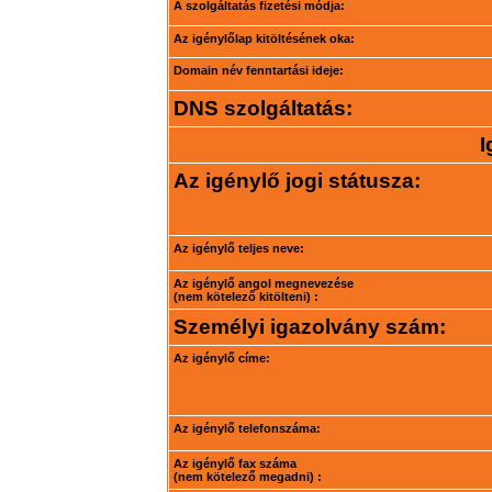
A szolgáltatás fizetési módja:
Az igénylőlap kitöltésének oka:
Domain név fenntartási ideje:
DNS szolgáltatás:
I
Az igénylő jogi státusza:
Az igénylő teljes neve:
Az igénylő angol megnevezése
(nem kötelező kitölteni) :
Személyi igazolvány szám:
Az igénylő címe:
Az igénylő telefonszáma:
Az igénylő fax száma
(nem kötelező megadni) :