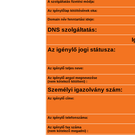
A szolgáltatás fizetési módja:
Az igénylőlap kitöltésének oka:
Domain név fenntartási ideje:
DNS szolgáltatás:
I
Az igénylő jogi státusza:
Az igénylő teljes neve:
Az igénylő angol megnevezése
(nem kötelező kitölteni) :
Személyi igazolvány szám:
Az igénylő címe:
Az igénylő telefonszáma:
Az igénylő fax száma
(nem kötelező megadni) :