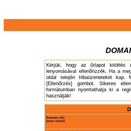
DOMAI
Kérjük, hogy az űrlapot kitöltés 
lenyomásával ellenőrizzék. Ha a meg
oldal tetején hibaüzeneteket kap. 
[Ellenőrzés] gombot. Sikeres elle
formátumban nyomtathatja ki a regis
használják!
D
Domain név
(www nélkül):