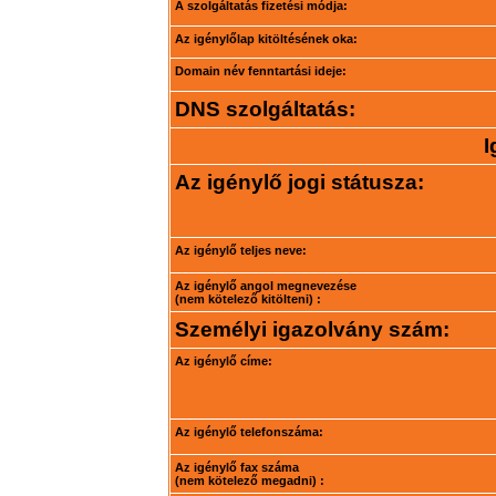
A szolgáltatás fizetési módja:
Az igénylőlap kitöltésének oka:
Domain név fenntartási ideje:
DNS szolgáltatás:
I
Az igénylő jogi státusza:
Az igénylő teljes neve:
Az igénylő angol megnevezése
(nem kötelező kitölteni) :
Személyi igazolvány szám:
Az igénylő címe:
Az igénylő telefonszáma:
Az igénylő fax száma
(nem kötelező megadni) :