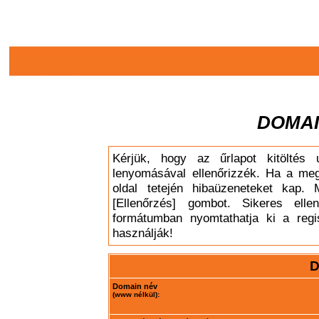
DOMAI
Kérjük, hogy az űrlapot kitöltés 
lenyomásával ellenőrizzék. Ha a meg
oldal tetején hibaüzeneteket kap. 
[Ellenőrzés] gombot. Sikeres elle
formátumban nyomtathatja ki a regis
használják!
D
Domain név
(www nélkül):