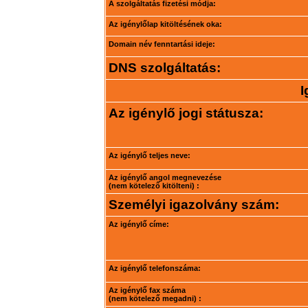
A szolgáltatás fizetési módja:
Az igénylőlap kitöltésének oka:
Domain név fenntartási ideje:
DNS szolgáltatás:
I
Az igénylő jogi státusza:
Az igénylő teljes neve:
Az igénylő angol megnevezése
(nem kötelező kitölteni) :
Személyi igazolvány szám:
Az igénylő címe:
Az igénylő telefonszáma:
Az igénylő fax száma
(nem kötelező megadni) :