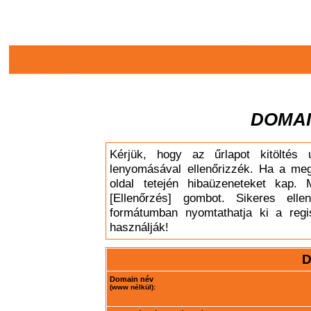
DOMAI
Kérjük, hogy az űrlapot kitöltés 
lenyomásával ellenőrizzék. Ha a meg
oldal tetején hibaüzeneteket kap. 
[Ellenőrzés] gombot. Sikeres elle
formátumban nyomtathatja ki a regis
használják!
D
Domain név
(www nélkül):