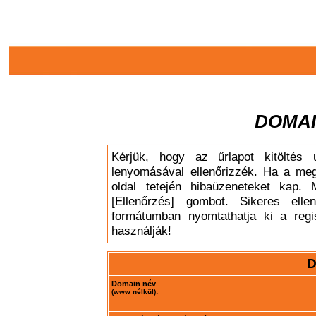
DOMAI
Kérjük, hogy az űrlapot kitöltés 
lenyomásával ellenőrizzék. Ha a meg
oldal tetején hibaüzeneteket kap. 
[Ellenőrzés] gombot. Sikeres elle
formátumban nyomtathatja ki a regis
használják!
D
Domain név
(www nélkül):