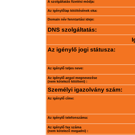
A szolgáltatás fizetési módja:
Az igénylőlap kitöltésének oka:
Domain név fenntartási ideje:
DNS szolgáltatás:
I
Az igénylő jogi státusza:
Az igénylő teljes neve:
Az igénylő angol megnevezése
(nem kötelező kitölteni) :
Személyi igazolvány szám:
Az igénylő címe:
Az igénylő telefonszáma:
Az igénylő fax száma
(nem kötelező megadni) :