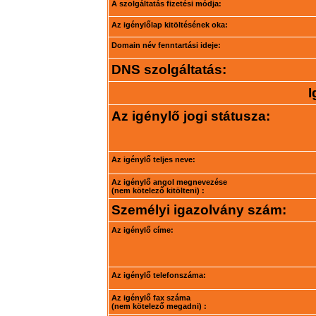
A szolgáltatás fizetési módja:
Az igénylőlap kitöltésének oka:
Domain név fenntartási ideje:
DNS szolgáltatás:
I
Az igénylő jogi státusza:
Az igénylő teljes neve:
Az igénylő angol megnevezése
(nem kötelező kitölteni) :
Személyi igazolvány szám:
Az igénylő címe:
Az igénylő telefonszáma:
Az igénylő fax száma
(nem kötelező megadni) :