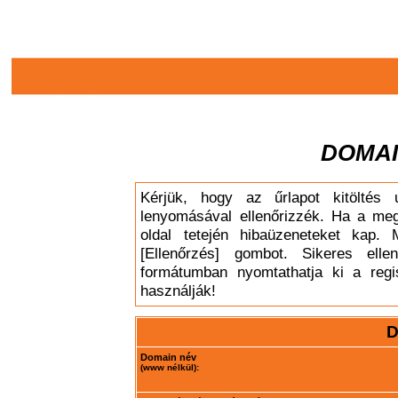
DOMAI
Kérjük, hogy az űrlapot kitöltés 
lenyomásával ellenőrizzék. Ha a meg
oldal tetején hibaüzeneteket kap. 
[Ellenőrzés] gombot. Sikeres elle
formátumban nyomtathatja ki a regis
használják!
D
Domain név
(www nélkül):