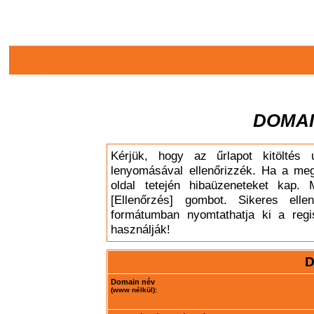
DOMAI
Kérjük, hogy az űrlapot kitöltés 
lenyomásával ellenőrizzék. Ha a meg
oldal tetején hibaüzeneteket kap. 
[Ellenőrzés] gombot. Sikeres elle
formátumban nyomtathatja ki a regis
használják!
D
Domain név
(www nélkül):