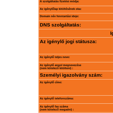
A szolgáltatás fizetési módja:
Az igénylőlap kitöltésének oka:
Domain név fenntartási ideje:
DNS szolgáltatás:
I
Az igénylő jogi státusza:
Az igénylő teljes neve:
Az igénylő angol megnevezése
(nem kötelező kitölteni) :
Személyi igazolvány szám:
Az igénylő címe:
Az igénylő telefonszáma:
Az igénylő fax száma
(nem kötelező megadni) :