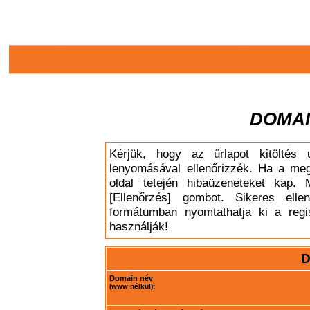
DOMAI
Kérjük, hogy az űrlapot kitöltés 
lenyomásával ellenőrizzék. Ha a meg
oldal tetején hibaüzeneteket kap. 
[Ellenőrzés] gombot. Sikeres elle
formátumban nyomtathatja ki a regis
használják!
D
Domain név
(www nélkül):