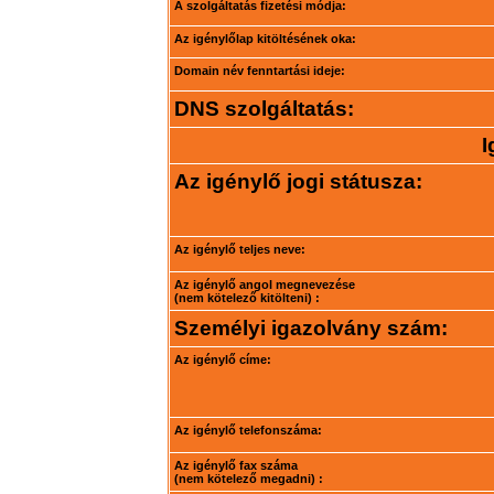
A szolgáltatás fizetési módja:
Az igénylőlap kitöltésének oka:
Domain név fenntartási ideje:
DNS szolgáltatás:
I
Az igénylő jogi státusza:
Az igénylő teljes neve:
Az igénylő angol megnevezése
(nem kötelező kitölteni) :
Személyi igazolvány szám:
Az igénylő címe:
Az igénylő telefonszáma:
Az igénylő fax száma
(nem kötelező megadni) :