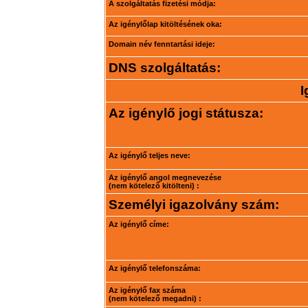
A szolgáltatás fizetési módja:
Az igénylőlap kitöltésének oka:
Domain név fenntartási ideje:
DNS szolgáltatás:
I
Az igénylő jogi státusza:
Az igénylő teljes neve:
Az igénylő angol megnevezése
(nem kötelező kitölteni) :
Személyi igazolvány szám:
Az igénylő címe:
Az igénylő telefonszáma:
Az igénylő fax száma
(nem kötelező megadni) :