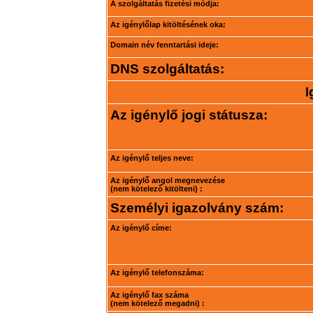
A szolgáltatás fizetési módja:
Az igénylőlap kitöltésének oka:
Domain név fenntartási ideje:
DNS szolgáltatás:
I
Az igénylő jogi státusza:
Az igénylő teljes neve:
Az igénylő angol megnevezése
(nem kötelező kitölteni) :
Személyi igazolvány szám:
Az igénylő címe:
Az igénylő telefonszáma:
Az igénylő fax száma
(nem kötelező megadni) :