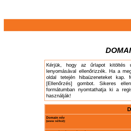
DOMAI
Kérjük, hogy az űrlapot kitöltés 
lenyomásával ellenőrizzék. Ha a meg
oldal tetején hibaüzeneteket kap. 
[Ellenőrzés] gombot. Sikeres elle
formátumban nyomtathatja ki a regis
használják!
D
Domain név
(www nélkül):