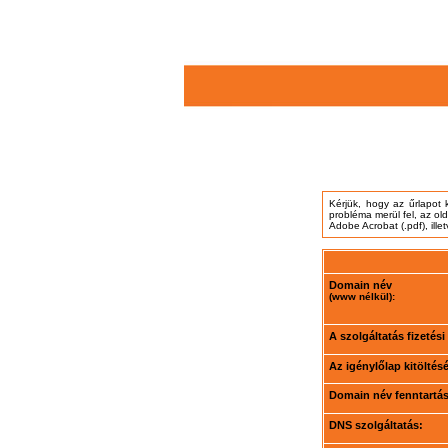
Kérjük, hogy az űrlapot 
probléma merül fel, az ol
Adobe Acrobat (.pdf), ille
Domain név
(www nélkül):
A szolgáltatás fizetés
Az igénylőlap kitöltés
Domain név fenntartási
DNS szolgáltatás: