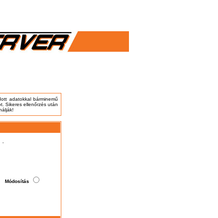
adott adatokkal bárminemű
t. Sikeres ellenőrzés után
nálják!
.
Módosítás