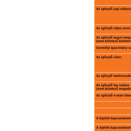
Az igénylő jogi státus
Az igénylő teljes neve:
Az igénylő angol meg
(nem kötelező kitölteni
Személyi igazolvány 
Az igénylő címe:
Az igénylő telefonszá
Az igénylő fax száma
(nem kötelező megadni
Az igénylő e-mail címe
A kijelölt kapcsolatta
A kijelölt kapcsolatta