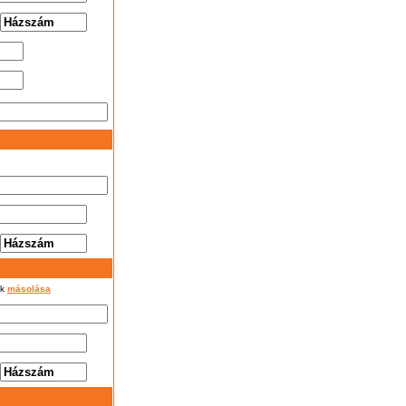
ok
másolása