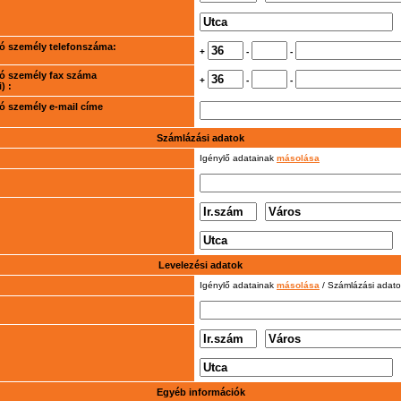
rtó személy telefonszáma:
+
-
-
rtó személy fax száma
+
-
-
) :
rtó személy e-mail címe
Számlázási adatok
Igénylő adatainak
másolása
Levelezési adatok
Igénylő adatainak
másolása
/ Számlázási adat
Egyéb információk