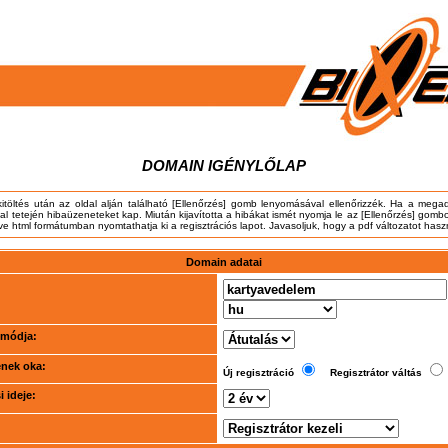
DOMAIN IGÉNYLŐLAP
kitöltés után az oldal alján található [Ellenőrzés] gomb lenyomásával ellenőrizzék. Ha a meg
dal tetején hibaüzeneteket kap. Miután kijavította a hibákat ismét nyomja le az [Ellenőrzés] gombo
tve html formátumban nyomtathatja ki a regisztrációs lapot. Javasoljuk, hogy a pdf változatot hasz
Domain adatai
i módja:
ének oka:
Új regisztráció
Regisztrátor váltás
 ideje: