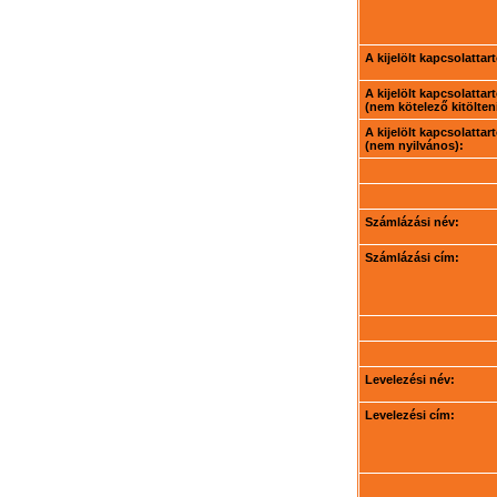
A kijelölt kapcsolatta
A kijelölt kapcsolatta
(nem kötelező kitölteni
A kijelölt kapcsolatta
(nem nyilvános):
Számlázási név:
Számlázási cím:
Levelezési név:
Levelezési cím: