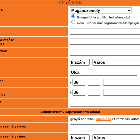
Igénylő adatai
za:
Európai Unió tagállambeli állampolgár
Nem Európai Unió tagállambeli állampolgár
nevezése
) :
szám:
ma:
+
-
-
+
-
-
) :
:
Adminisztratív kapcsolattartó adatai
igénylő adatainak
másolása
/ Számlázási adat
rtó személy neve:
rtó személy címe: