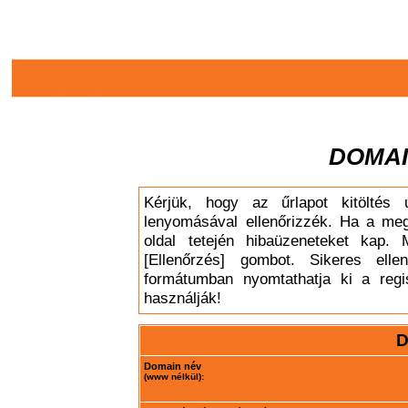
DOMAI
Kérjük, hogy az űrlapot kitöltés 
lenyomásával ellenőrizzék. Ha a meg
oldal tetején hibaüzeneteket kap. 
[Ellenőrzés] gombot. Sikeres elle
formátumban nyomtathatja ki a regis
használják!
D
Domain név
(www nélkül):