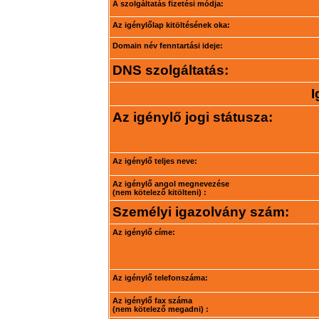
A szolgáltatás fizetési módja:
Az igénylőlap kitöltésének oka:
Domain név fenntartási ideje:
DNS szolgáltatás:
I
Az igénylő jogi státusza:
Az igénylő teljes neve:
Az igénylő angol megnevezése
(nem kötelező kitölteni) :
Személyi igazolvány szám:
Az igénylő címe:
Az igénylő telefonszáma:
Az igénylő fax száma
(nem kötelező megadni) :