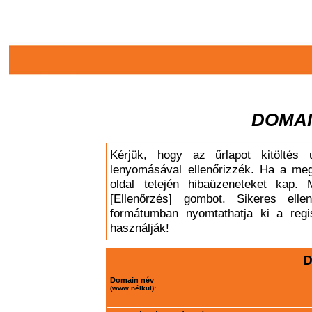
DOMAI
Kérjük, hogy az űrlapot kitöltés 
lenyomásával ellenőrizzék. Ha a meg
oldal tetején hibaüzeneteket kap. 
[Ellenőrzés] gombot. Sikeres elle
formátumban nyomtathatja ki a regis
használják!
D
Domain név
(www nélkül):