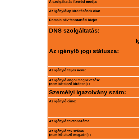
A szolgáltatás fizetési módja:
Az igénylőlap kitöltésének oka:
Domain név fenntartási ideje:
DNS szolgáltatás:
I
Az igénylő jogi státusza:
Az igénylő teljes neve:
Az igénylő angol megnevezése
(nem kötelező kitölteni) :
Személyi igazolvány szám:
Az igénylő címe:
Az igénylő telefonszáma:
Az igénylő fax száma
(nem kötelező megadni) :