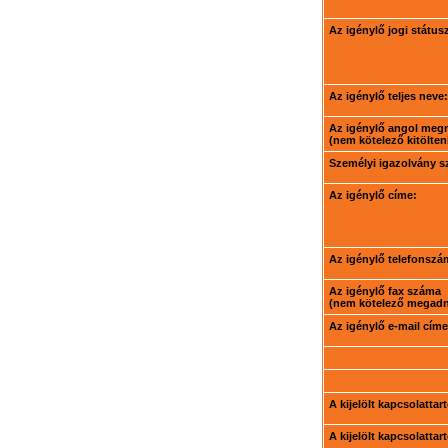
Az igénylő jogi státus
Az igénylő teljes neve:
Az igénylő angol meg
(nem kötelező kitölteni
Személyi igazolvány 
Az igénylő címe:
Az igénylő telefonszá
Az igénylő fax száma
(nem kötelező megadni
Az igénylő e-mail címe
A kijelölt kapcsolatta
A kijelölt kapcsolatta