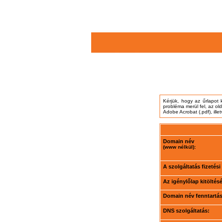
Kérjük, hogy az űrlapot 
probléma merül fel, az ol
Adobe Acrobat (.pdf), ille
Domain név
(www nélkül):
A szolgáltatás fizetés
Az igénylőlap kitöltés
Domain név fenntartási
DNS szolgáltatás: