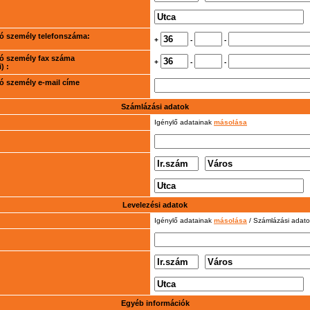
rtó személy telefonszáma:
+
-
-
rtó személy fax száma
+
-
-
) :
rtó személy e-mail címe
Számlázási adatok
Igénylő adatainak
másolása
Levelezési adatok
Igénylő adatainak
másolása
/ Számlázási adat
Egyéb információk