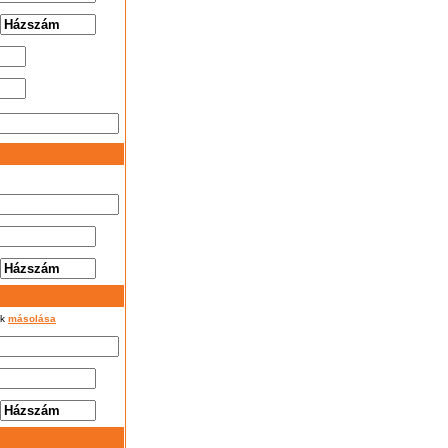
ok
másolása