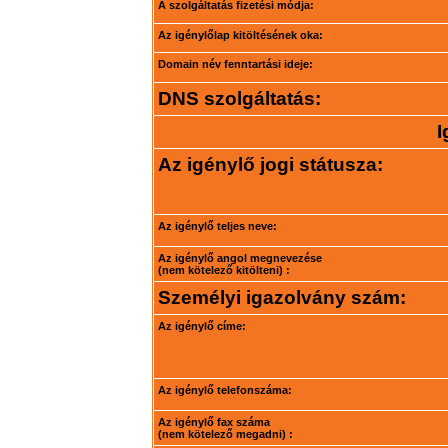
A szolgáltatás fizetési módja:
Az igénylőlap kitöltésének oka:
Domain név fenntartási ideje:
DNS szolgáltatás:
I
Az igénylő jogi státusza:
Az igénylő teljes neve:
Az igénylő angol megnevezése
(nem kötelező kitölteni) :
Személyi igazolvány szám:
Az igénylő címe:
Az igénylő telefonszáma:
Az igénylő fax száma
(nem kötelező megadni) :