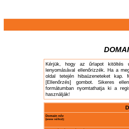
DOMAI
Kérjük, hogy az űrlapot kitöltés 
lenyomásával ellenőrizzék. Ha a meg
oldal tetején hibaüzeneteket kap. 
[Ellenőrzés] gombot. Sikeres elle
formátumban nyomtathatja ki a regis
használják!
D
Domain név
(www nélkül):