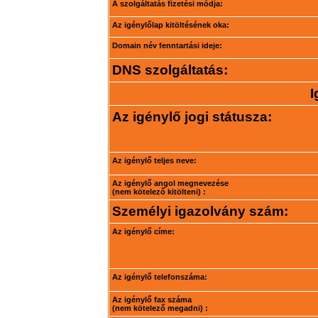
A szolgáltatás fizetési módja:
Az igénylőlap kitöltésének oka:
Domain név fenntartási ideje:
DNS szolgáltatás:
I
Az igénylő jogi státusza:
Az igénylő teljes neve:
Az igénylő angol megnevezése
(nem kötelező kitölteni) :
Személyi igazolvány szám:
Az igénylő címe:
Az igénylő telefonszáma:
Az igénylő fax száma
(nem kötelező megadni) :