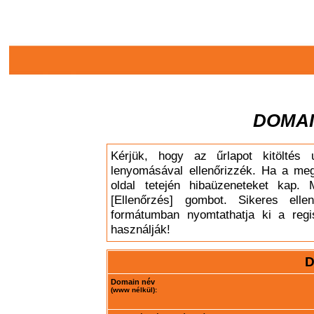
DOMAI
Kérjük, hogy az űrlapot kitöltés 
lenyomásával ellenőrizzék. Ha a meg
oldal tetején hibaüzeneteket kap. 
[Ellenőrzés] gombot. Sikeres elle
formátumban nyomtathatja ki a regis
használják!
D
Domain név
(www nélkül):