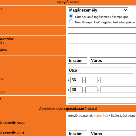
Igénylő adatai
za:
Európai Unió tagállambeli állampolgár
Nem Európai Unió tagállambeli állampolgár
nevezése
) :
szám:
ma:
+
-
-
+
-
-
) :
:
Adminisztratív kapcsolattartó adatai
igénylő adatainak
másolása
/ Számlázási adat
rtó személy neve:
rtó személy címe: