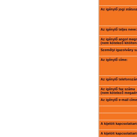
Az igénylő jogi státus
Az igénylő teljes neve:
Az igénylő angol meg
(nem kötelező kitölteni
Személyi igazolvány 
Az igénylő címe:
Az igénylő telefonszá
Az igénylő fax száma
(nem kötelező megadni
Az igénylő e-mail címe
A kijelölt kapcsolatta
A kijelölt kapcsolatta