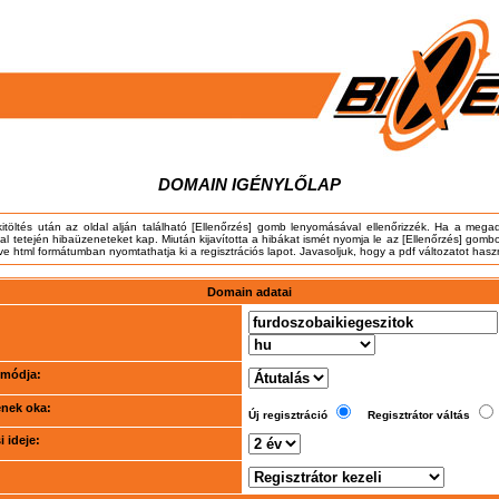
DOMAIN IGÉNYLŐLAP
kitöltés után az oldal alján található [Ellenőrzés] gomb lenyomásával ellenőrizzék. Ha a meg
dal tetején hibaüzeneteket kap. Miután kijavította a hibákat ismét nyomja le az [Ellenőrzés] gombo
tve html formátumban nyomtathatja ki a regisztrációs lapot. Javasoljuk, hogy a pdf változatot hasz
Domain adatai
i módja:
ének oka:
Új regisztráció
Regisztrátor váltás
 ideje: