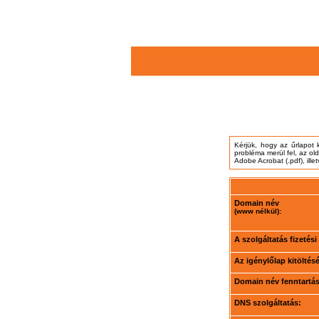
Kérjük, hogy az űrlapot 
probléma merül fel, az ol
Adobe Acrobat (.pdf), ille
Domain név
(www nélkül):
A szolgáltatás fizetés
Az igénylőlap kitöltés
Domain név fenntartási
DNS szolgáltatás: