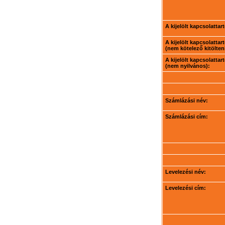
A kijelölt kapcsolatta
A kijelölt kapcsolatta
(nem kötelező kitölteni
A kijelölt kapcsolatta
(nem nyilvános):
Számlázási név:
Számlázási cím:
Levelezési név:
Levelezési cím: