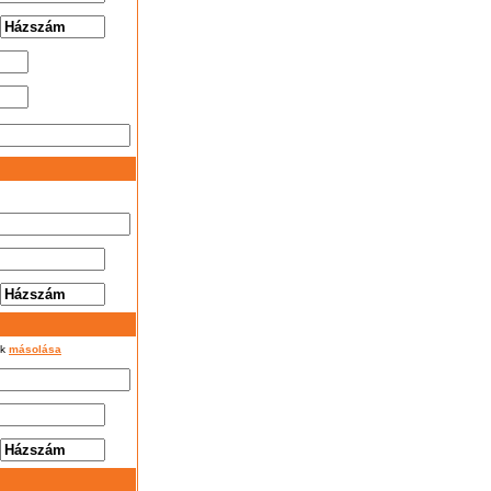
ok
másolása