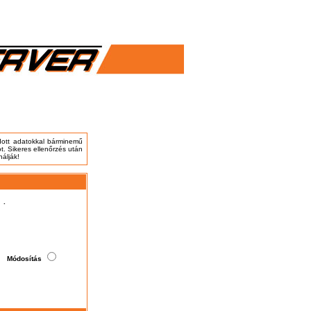
adott adatokkal bárminemű
t. Sikeres ellenőrzés után
nálják!
.
Módosítás