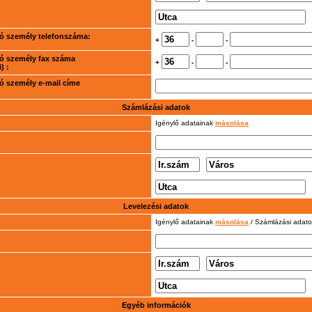
rtó személy telefonszáma:
+
-
-
rtó személy fax száma
+
-
-
) :
rtó személy e-mail címe
Számlázási adatok
Igénylő adatainak
másolása
Levelezési adatok
Igénylő adatainak
másolása
/ Számlázási adat
Egyéb információk