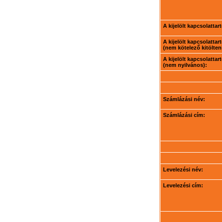
A kijelölt kapcsolatta
A kijelölt kapcsolatta
(nem kötelező kitölteni
A kijelölt kapcsolatta
(nem nyilvános):
Számlázási név:
Számlázási cím:
Levelezési név:
Levelezési cím: