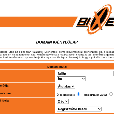
DOMAIN IGÉNYLŐLAP
kitöltés után az oldal alján található [Ellenőrzés] gomb lenyomásával ellenőrizzék. Ha a meg
dal tetején hibaüzeneteket kap. Miután kijavította a hibákat ismét nyomja le az [Ellenőrzés] gombo
tve html formátumban nyomtathatja ki a regisztrációs lapot. Javasoljuk, hogy a pdf változatot hasz
Domain adatai
i módja:
ének oka:
Új regisztráció
Regisztrátor váltás
 ideje: