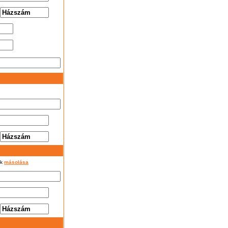
ok
másolása