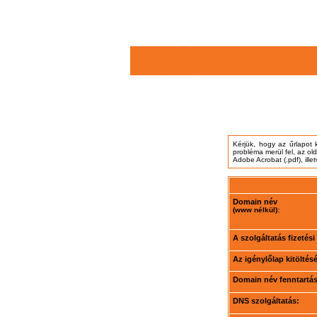
Kérjük, hogy az űrlapot 
probléma merül fel, az ol
Adobe Acrobat (.pdf), ille
Domain név
(www nélkül):
A szolgáltatás fizetés
Az igénylőlap kitöltés
Domain név fenntartási
DNS szolgáltatás: