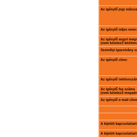
Az igénylő jogi státus
Az igénylő teljes neve:
Az igénylő angol meg
(nem kötelező kitölteni
Személyi igazolvány 
Az igénylő címe:
Az igénylő telefonszá
Az igénylő fax száma
(nem kötelező megadni
Az igénylő e-mail címe
A kijelölt kapcsolatta
A kijelölt kapcsolatta