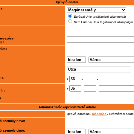
Igénylő adatai
za:
Európai Unió tagállambeli állampolgár
Nem Európai Unió tagállambeli állampolgár
nevezése
) :
szám:
ma:
+
-
-
+
-
-
) :
:
Adminisztratív kapcsolattartó adatai
igénylő adatainak
másolása
/ Számlázási adat
rtó személy neve:
rtó személy címe: