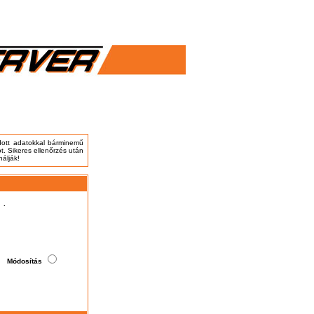
adott adatokkal bárminemű
t. Sikeres ellenőrzés után
nálják!
.
Módosítás