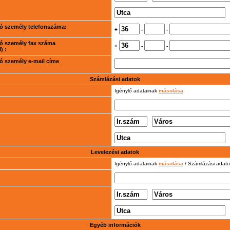
rtó személy telefonszáma:
+
-
-
rtó személy fax száma
+
-
-
) :
rtó személy e-mail címe
Számlázási adatok
Igénylő adatainak
másolása
Levelezési adatok
Igénylő adatainak
másolása
/ Számlázási adat
Egyéb információk