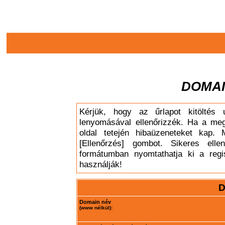
DOMAI
Kérjük, hogy az űrlapot kitöltés 
lenyomásával ellenőrizzék. Ha a meg
oldal tetején hibaüzeneteket kap. 
[Ellenőrzés] gombot. Sikeres elle
formátumban nyomtathatja ki a regis
használják!
D
Domain név
(www nélkül):