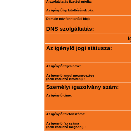
A szolgáltatás fizetési módja:
Az igénylőlap kitöltésének oka:
Domain név fenntartási ideje:
DNS szolgáltatás:
I
Az igénylő jogi státusza:
Az igénylő teljes neve:
Az igénylő angol megnevezése
(nem kötelező kitölteni) :
Személyi igazolvány szám:
Az igénylő címe:
Az igénylő telefonszáma:
Az igénylő fax száma
(nem kötelező megadni) :