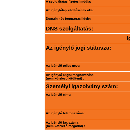
A szolgáltatás fizetési módja:
Az igénylőlap kitöltésének oka:
Domain név fenntartási ideje:
DNS szolgáltatás:
I
Az igénylő jogi státusza:
Az igénylő teljes neve:
Az igénylő angol megnevezése
(nem kötelező kitölteni) :
Személyi igazolvány szám:
Az igénylő címe:
Az igénylő telefonszáma:
Az igénylő fax száma
(nem kötelező megadni) :