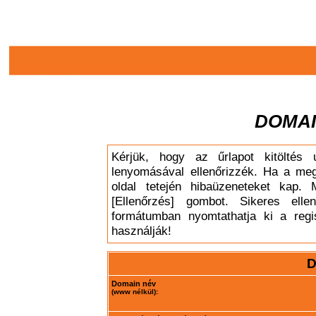
DOMAI
Kérjük, hogy az űrlapot kitöltés 
lenyomásával ellenőrizzék. Ha a meg
oldal tetején hibaüzeneteket kap. 
[Ellenőrzés] gombot. Sikeres elle
formátumban nyomtathatja ki a regis
használják!
D
Domain név
(www nélkül):