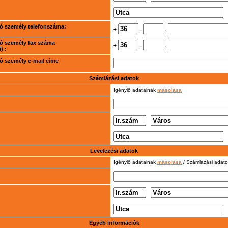
rtó személy telefonszáma:
+
-
-
rtó személy fax száma
+
-
-
) :
rtó személy e-mail címe
Számlázási adatok
Igénylő adatainak
másolása
Levelezési adatok
Igénylő adatainak
másolása
/ Számlázási adat
Egyéb információk