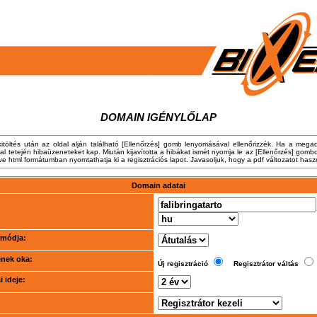
DOMAIN IGÉNYLŐLAP
kitöltés után az oldal alján található [Ellenőrzés] gomb lenyomásával ellenőrizzék. Ha a meg
dal tetején hibaüzeneteket kap. Miután kijavította a hibákat ismét nyomja le az [Ellenőrzés] gombo
tve html formátumban nyomtathatja ki a regisztrációs lapot. Javasoljuk, hogy a pdf változatot hasz
Domain adatai
i módja:
ének oka:
Új regisztráció
Regisztrátor váltás
 ideje: