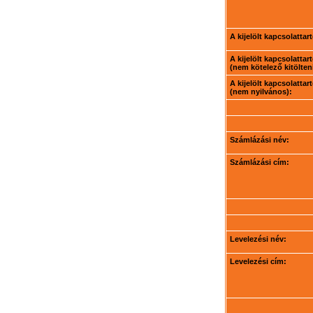
A kijelölt kapcsolatta
A kijelölt kapcsolatta
(nem kötelező kitölteni
A kijelölt kapcsolatta
(nem nyilvános):
Számlázási név:
Számlázási cím:
Levelezési név:
Levelezési cím: