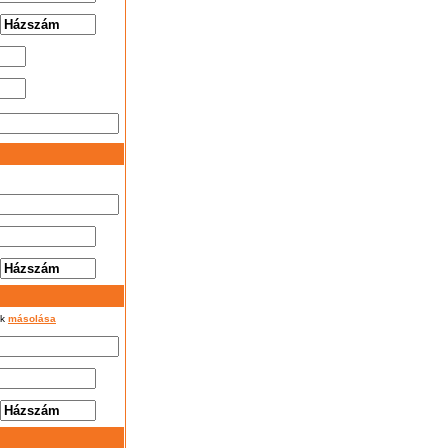
ok
másolása