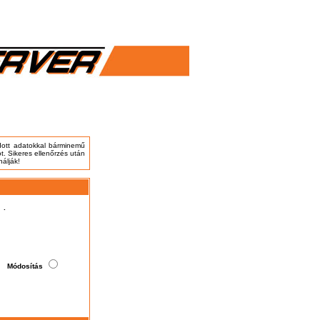
adott adatokkal bárminemű
t. Sikeres ellenőrzés után
nálják!
.
Módosítás