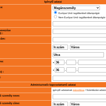
Igénylő adatai
za:
Európai Unió tagállambeli állampolgár
Nem Európai Unió tagállambeli állampolgár
nevezése
) :
szám:
ma:
+
-
-
+
-
-
) :
:
Adminisztratív kapcsolattartó adatai
igénylő adatainak
másolása
/ Számlázási adat
rtó személy neve:
rtó személy címe: