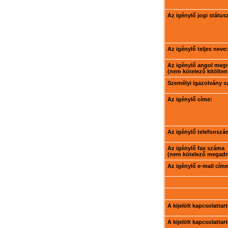
Az igénylő jogi státus
Az igénylő teljes neve:
Az igénylő angol meg
(nem kötelező kitölteni
Személyi igazolvány 
Az igénylő címe:
Az igénylő telefonszá
Az igénylő fax száma
(nem kötelező megadni
Az igénylő e-mail címe
A kijelölt kapcsolatta
A kijelölt kapcsolatta