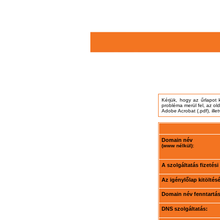
Kérjük, hogy az űrlapot 
probléma merül fel, az ol
Adobe Acrobat (.pdf), ille
Domain név
(www nélkül):
A szolgáltatás fizetés
Az igénylőlap kitöltés
Domain név fenntartási
DNS szolgáltatás: