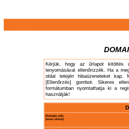
DOMAI
Kérjük, hogy az űrlapot kitöltés 
lenyomásával ellenőrizzék. Ha a meg
oldal tetején hibaüzeneteket kap. 
[Ellenőrzés] gombot. Sikeres elle
formátumban nyomtathatja ki a regis
használják!
D
Domain név
(www nélkül):