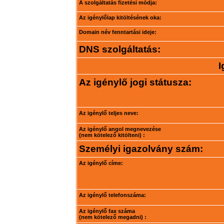
A szolgáltatás fizetési módja:
Az igénylőlap kitöltésének oka:
Domain név fenntartási ideje:
DNS szolgáltatás:
I
Az igénylő jogi státusza:
Az igénylő teljes neve:
Az igénylő angol megnevezése
(nem kötelező kitölteni) :
Személyi igazolvány szám:
Az igénylő címe:
Az igénylő telefonszáma:
Az igénylő fax száma
(nem kötelező megadni) :